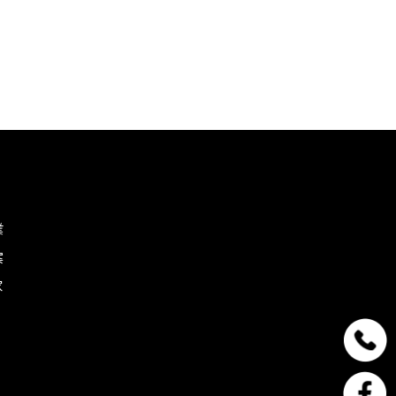
。
業
案
家