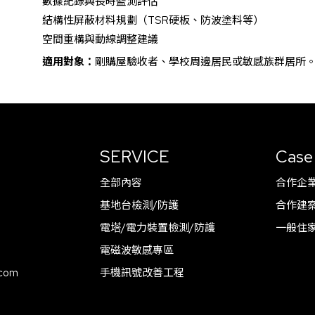
數據紀錄與長時監測評估
結構性屏蔽材料規劃（TSR硬板、防波塗料等）
空間重構與動線調整建議
適用對象：
剛購屋驗收者、學校周邊居民或敏感族群居所
SERVICE
Case
全部內容
合作企
基地台檢測/防護
合作建
電塔/電力裝置檢測/防護
一般住
電磁波敏感專區
.com
手機訊號改善工程