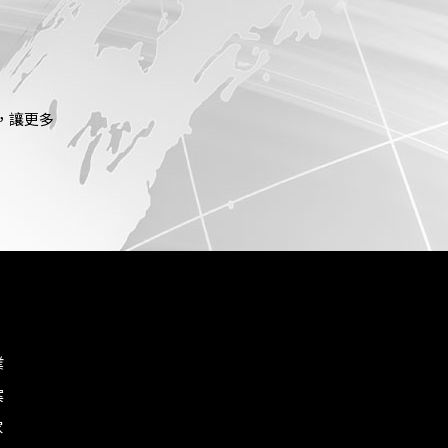
，讓更多
業
案
家