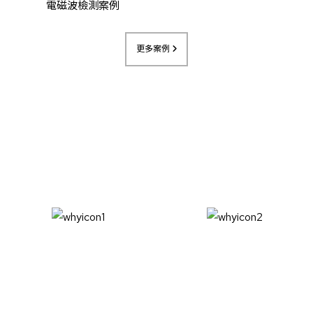
電磁波檢測案例
更多案例
SERVICE ADVENTURE
服務優勢
精準檢測
有效防護
使用專業級儀器，科學分析
提供符合國際標準的電磁波
電磁波強度與來源，數據透
屏蔽與防護對策，降低潛在
明可靠
風險