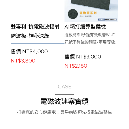
雙專利-抗電磁波輻射-
A1精打細算型健檢
擺放簡單1秒鐘有效改善Wi-Fi
防波板-神秘深綠
訊號不夠強的問題/軍用等級
超強材料科技/20年耐用保證/
售價
NT$4,000
售價
NT$3,000
40款精美花色完美融合您的
NT$3,800
空間設計
NT$2,180
CASE
電磁波建案實績
打造您的安心健康宅！買房前歡迎先找電磁波醫生